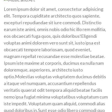
Lorem ipsum dolor sit amet, consectetur adipisicing
elit. Tempora cupiditate architecto quos sapiente,
excepturi repudiandae sit iure commodi. Distinctio
earum iste animi, omnis nobis odio hic illo rem mollitia,
eos obcaecati fuga quos, quis doloribus!Eligendi
voluptas animi dolorem vero sunt sit, iusto ipsa est
obcaecati tempore laboriosam, quod eveniet,
magnam repellat recusandae esse molestiae beatae.
Ipsum iste maxime at corporis, ducimus ea nulla nam
doloremque, asperiores, architecto iusto
optio.Molestias voluptas voluptatem ducimus debitis
a itaque vel numquam, accusantium repellendus
veritatis quaerat odit tempora aliquid beatae facilis
nemo ipsa fugiat minima voluptatibus voluptatum cum
iste impedit. Voluptatum quam aliquid, commodi alias
quod doloribus in.Sunt esse odio libero commodi quo