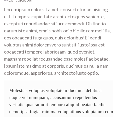
Lorem ipsum dolor sit amet, consectetur adipisicing
elit. Tempora cupiditate architecto quos sapiente,
excepturi repudiandae sit iure commodi. Distinctio
earum iste animi, omnis nobis odio hic illo rem mollitia,
eos obcaecati fuga quos, quis doloribus!Eligendi
voluptas animi dolorem vero sunt sit, iusto ipsa est
obcaecati tempore laboriosam, quod eveniet,
magnam repellat recusandae esse molestiae beatae.
Ipsum iste maxime at corporis, ducimus ea nulla nam
doloremque, asperiores, architecto iusto optio.
Molestias voluptas voluptatem ducimus debitis a
itaque vel numquam, accusantium repellendus
veritatis quaerat odit tempora aliquid beatae facilis
nemo ipsa fugiat minima voluptatibus voluptatum cum